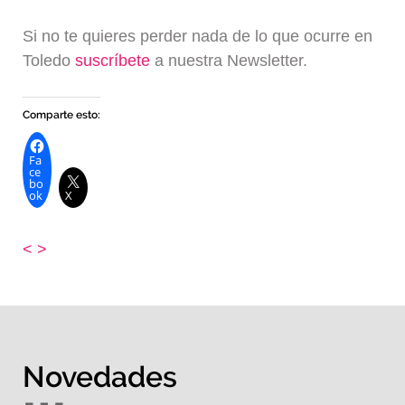
Si no te quieres perder nada de lo que ocurre en
Toledo
suscríbete
a nuestra Newsletter.
Comparte esto:
Fa
ce
bo
ok
X
<
>
Novedades