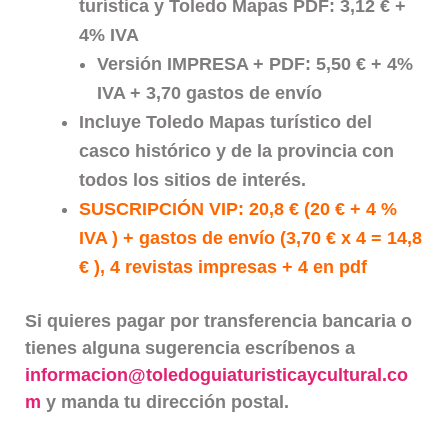
turística y Toledo Mapas PDF: 3,12 € +
desde
4% IVA
3,12€
Versión IMPRESA + PDF: 5,50 € + 4%
hasta
IVA + 3,70 gastos de envío
Incluye Toledo Mapas turístico del
9,42€
casco histórico y de la provincia con
todos los sitios de interés.
SUSCRIPCIÓN VIP: 20,8 € (20 € + 4 %
IVA )
+ gastos de envío (3,70 € x 4 = 14,8
€ ),
4 revistas impresas + 4 en pdf
Si quieres pagar por transferencia bancaria o
tienes alguna sugerencia escríbenos a
informacion@toledoguiaturisticaycultural.co
m
y manda tu dirección postal.