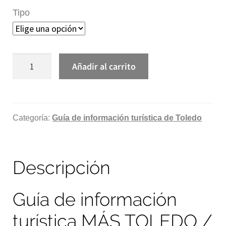
Tipo
MÁS
Añadir al carrito
TOLEDO
/
VERANO
2026
Categoría:
Guía de información turística de Toledo
-
Guía
Descripción
de
Información
Turística
Guía de información
y
turística MÁS TOLEDO /
Toledo