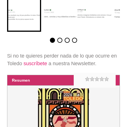
Si no te quieres perder nada de lo que ocurre en
Toledo
suscríbete
a nuestra Newsletter.
Rating
1 star
2 stars
3 stars
4 stars
5 stars
Resumen