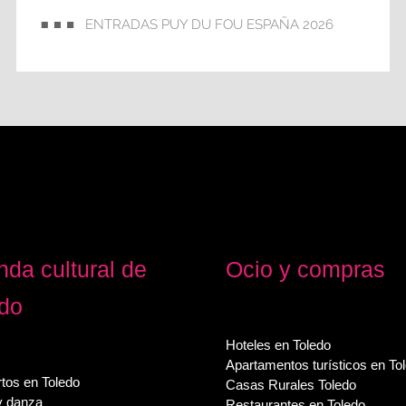
ENTRADAS PUY DU FOU ESPAÑA 2026
da cultural de
Ocio y compras
edo
Hoteles en Toledo
Apartamentos turísticos en To
tos en Toledo
Casas Rurales Toledo
y danza
Restaurantes en Toledo