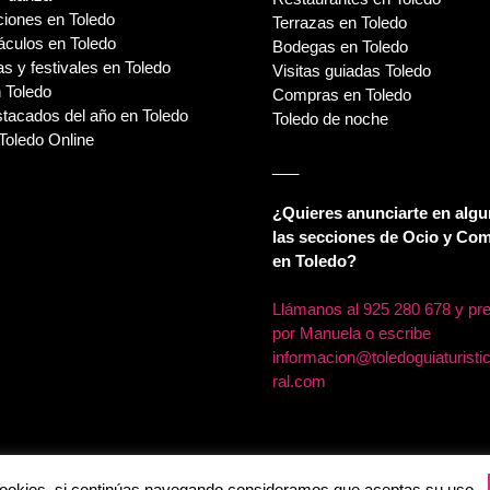
ciones en Toledo
Terrazas en Toledo
áculos en Toledo
Bodegas en Toledo
s y festivales en Toledo
Visitas guiadas Toledo
 Toledo
Compras en Toledo
tacados del año en Toledo
Toledo de noche
Toledo Online
___
¿Quieres anunciarte en algu
las secciones de Ocio y Co
en Toledo?
Llámanos al
925 280 678 y pr
por Manuela o escribe
informacion@toledoguiaturisti
ral.com
a cookies, si continúas navegando consideramos que aceptas su uso.