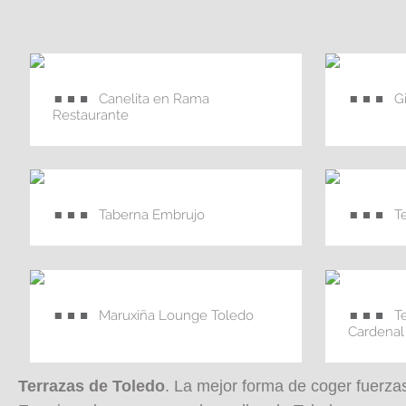
Canelita en Rama
G
Restaurante
Taberna Embrujo
T
Maruxiña Lounge Toledo
T
Cardenal
Terrazas de Toledo
. La mejor forma de coger fuerzas