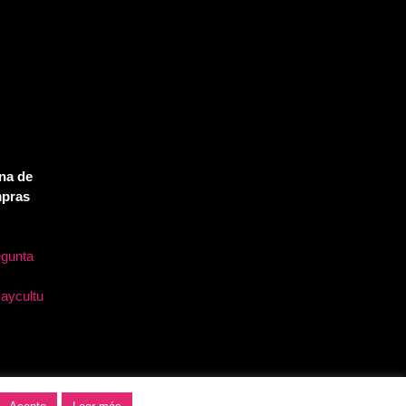
na de
mpras
egunta
caycultu