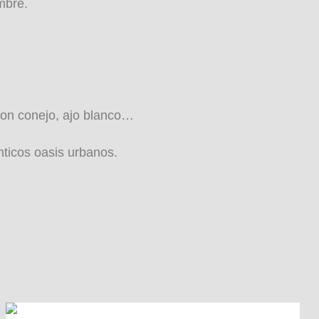
mbre.
con conejo, ajo blanco…
nticos oasis urbanos.