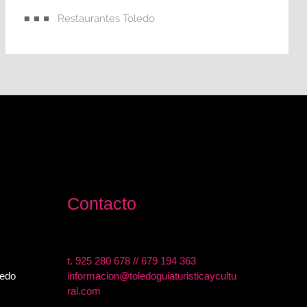
Restaurantes Toledo
Contacto
t.
925 280 678
//
679 194 363
ledo
informacion@toledoguiaturisticaycultu
ral.com