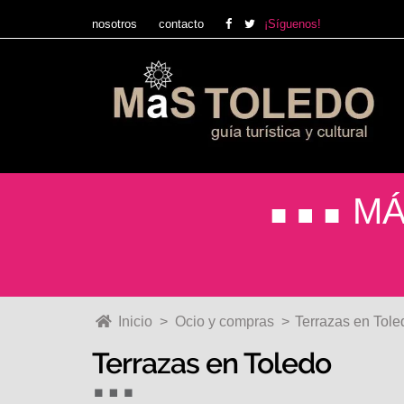
nosotros
contacto
¡Síguenos!
Ir
Ir
a
al
la
contenido
navegación
MÁ
Inicio
>
Ocio y compras
>
Terrazas en Tole
Terrazas en Toledo