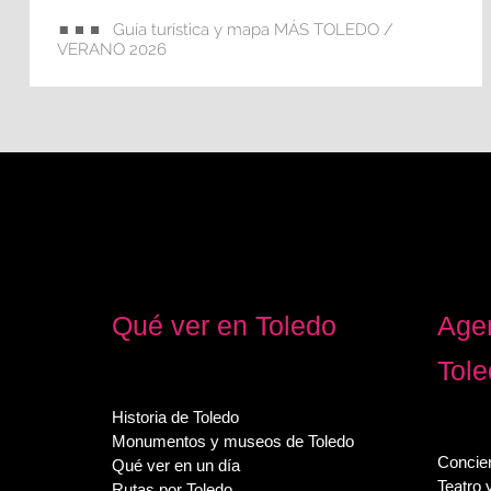
Guía turística y mapa MÁS TOLEDO /
VERANO 2026
Qué ver en Toledo
Agen
Tol
Historia de Toledo
Monumentos y museos de Toledo
Concier
Qué ver en un día
Teatro 
Rutas por Toledo