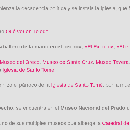
enza la decadencia política y se instala la iglesia, que
bre
Qué ver en Toledo
.
caballero de la mano en el pecho»
,
«El Expolio»
,
«El e
Museo del Greco
,
Museo de Santa Cruz
,
Museo Tavera
la
Iglesia de Santo Tomé
.
e hizo el párroco de la
Iglesia de Santo Tomé
, por la mu
 pecho
, se encuentra en el
Museo Nacional del Prado
u
 uno de sus multiples museos que alberga la
Catedral de