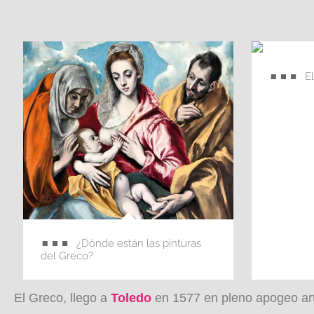
E
¿Dónde están las pinturas
del Greco?
El Greco, llego a
Toledo
en 1577 en pleno apogeo artís