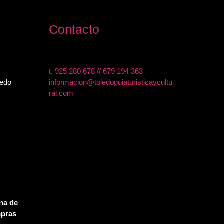
Contacto
t.
925 280 678
//
679 194 363
ledo
informacion@toledoguiaturisticaycultu
ral.com
na de
mpras