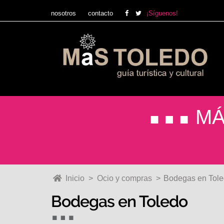
nosotros
contacto
¡Síguenos!
Ir
Ir
a
al
la
contenido
navegación
MÁ
Inicio
>
Ocio y compras
>
Bodegas en Tol
Bodegas en Toledo