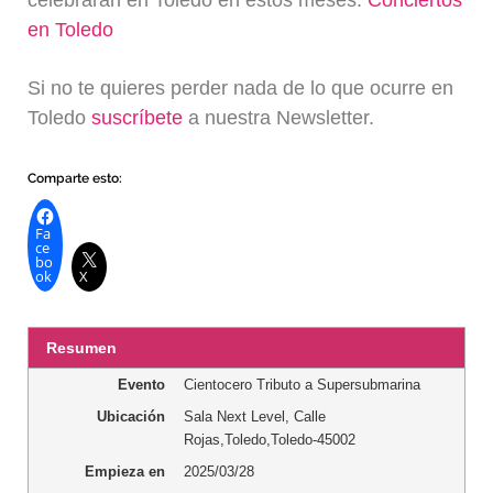
celebrarán en Toledo en estos meses:
Conciertos
en Toledo
Si no te quieres perder nada de lo que ocurre en
Toledo
suscríbete
a nuestra Newsletter.
Comparte esto:
Fa
ce
bo
ok
X
Resumen
Evento
Cientocero Tributo a Supersubmarina
Ubicación
Sala Next Level
,
Calle
Rojas
,
Toledo
,
Toledo
-
45002
Empieza en
2025/03/28