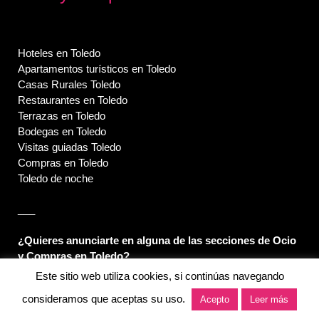
Hoteles en Toledo
Apartamentos turísticos en Toledo
Casas Rurales Toledo
Restaurantes en Toledo
Terrazas en Toledo
Bodegas en Toledo
Visitas guiadas Toledo
Compras en Toledo
Toledo de noche
___
¿Quieres anunciarte en alguna de las secciones de Ocio
y Compras en Toledo?
Este sitio web utiliza cookies, si continúas navegando
0
Llámanos al
925 280 678 y pregunta por Manuela o escribe
consideramos que aceptas su uso.
Acepto
Leer más
informacion@toledoguiaturisticaycultural.com