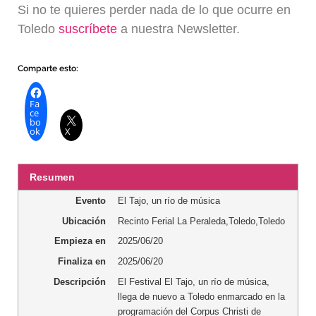
Si no te quieres perder nada de lo que ocurre en
Toledo
suscríbete
a nuestra Newsletter.
Comparte esto:
Fa
ce
bo
ok
X
Resumen
Evento
El Tajo, un río de música
Ubicación
Recinto Ferial La Peraleda
,
Toledo
,
Toledo
Empieza en
2025/06/20
Finaliza en
2025/06/20
Descripción
El Festival El Tajo, un río de música,
llega de nuevo a Toledo enmarcado en la
programación del Corpus Christi de