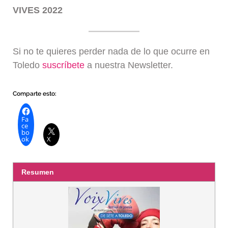
VIVES 2022
Si no te quieres perder nada de lo que ocurre en
Toledo
suscríbete
a nuestra Newsletter.
Comparte esto:
Fa
ce
bo
ok
X
Resumen