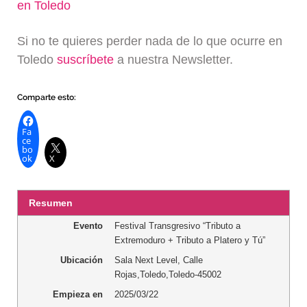
en Toledo
Si no te quieres perder nada de lo que ocurre en
Toledo
suscríbete
a nuestra Newsletter.
Comparte esto:
Fa
ce
bo
ok
X
Resumen
Evento
Festival Transgresivo “Tributo a
Extremoduro + Tributo a Platero y Tú”
Ubicación
Sala Next Level
,
Calle
Rojas
,
Toledo
,
Toledo
-
45002
Empieza en
2025/03/22