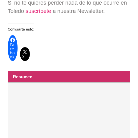
Si no te quieres perder nada de lo que ocurre en
Toledo
suscríbete
a nuestra Newsletter.
Comparte esto:
Fa
ce
bo
ok
X
Resumen