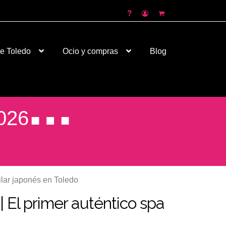
de Toledo
Ocio y compras
Blog
026
ilar japonés en Toledo
El primer auténtico spa