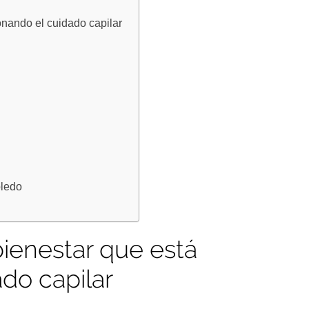
onando el cuidado capilar
oledo
ienestar que está
ado capilar