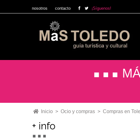
nosotros
contacto
¡Síguenos!
Ir
Ir
a
al
la
contenido
navegación
MÁ
Inicio
>
Ocio y compras
>
Compras en Tol
+ info