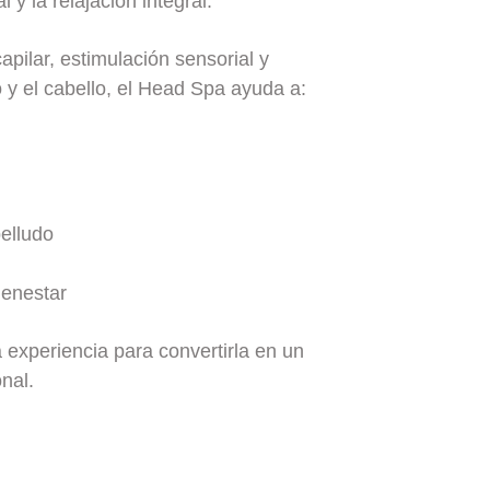
 y la relajación integral.
pilar, estimulación sensorial y
o y el cabello, el Head Spa ayuda a:
belludo
ienestar
experiencia para convertirla en un
onal.