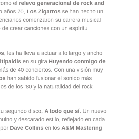
como el
relevo generacional de rock and
lo años 70,
Los Zigarros
se han hecho un
lencianos comenzaron su carrera musical
de crear canciones con un espíritu
os
, les ha lleva a actuar a lo largo y ancho
itipaldis
en su gira
Huyendo conmigo de
 más de 40 conciertos. Con una visión muy
os
han sabido fusionar el sonido más
os de los ’80 y la naturalidad del rock
 su segundo disco,
A todo que sí.
Un nuevo
uino y descarado estilo, reflejado en cada
 por
Dave Collins
en los
A&M Mastering