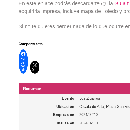
En este enlace podrás descargarte 👉 la
Guía t
adquirirla impresa, incluye mapa de Toledo y pro
Si no te quieres perder nada de lo que ocurre 
Comparte esto:
Fa
ce
bo
ok
X
Resumen
Evento
Los Zigarros
Ubicación
Circulo de Arte
,
Plaza San Vi
Empieza en
2024/02/10
Finaliza en
2024/02/10