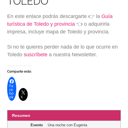
TOLEDO
En este enlace podrás descargarte 👉 la
Guía
turística de Toledo y provincia
👈 o adquirirla
impresa, incluye mapa de Toledo y provincia.
Si no te quieres perder nada de lo que ocurre en
Toledo
suscríbete
a nuestra Newsletter.
Comparte esto:
Fa
ce
bo
ok
X
Resumen
Evento
Una noche con Eugenia