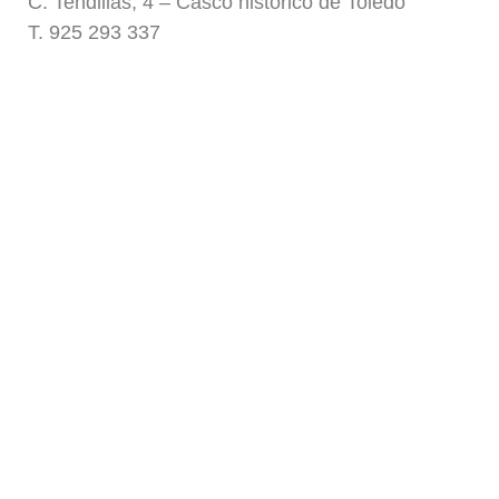
C. Tendillas, 4 – Casco histórico de Toledo
T. 925 293 337