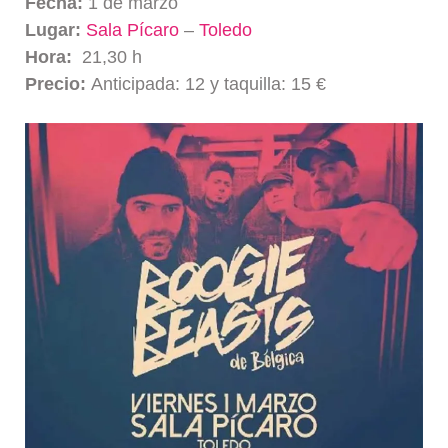
Fecha:
1 de marzo
Lugar:
Sala Pícaro
–
Toledo
Hora:
21,30 h
Precio:
Anticipada: 12 y taquilla: 15 €