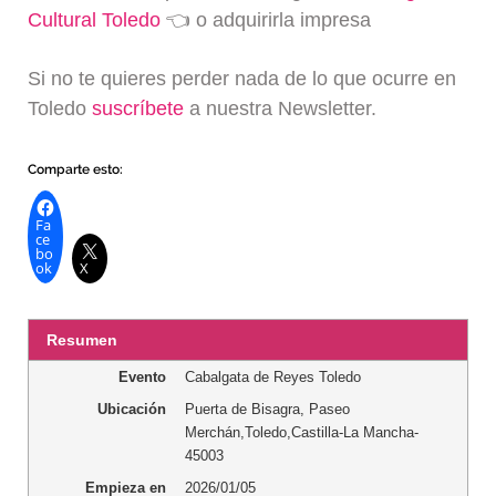
Cultural Toledo
👈 o adquirirla impresa
Si no te quieres perder nada de lo que ocurre en
Toledo
suscríbete
a nuestra Newsletter.
Comparte esto:
Fa
ce
bo
ok
X
Resumen
Evento
Cabalgata de Reyes Toledo
Ubicación
Puerta de Bisagra
,
Paseo
Merchán
,
Toledo
,
Castilla-La Mancha
-
45003
Empieza en
2026/01/05