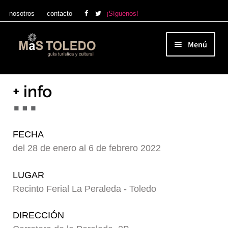
MÁS TOLEDO / VERANO 2026
nosotros
contacto
¡Síguenos!
Ya esta disponible aquí
Ir
Ir
Menú
a
al
Inicio
>
Agenda Cultural de Toledo
>
Eventos
la
contenido
pasados
>
Circo sobre Agua en Toledo
Qué ver en Toledo
navegación
+ info
Agenda Cultural de Toledo
FECHA
del 28 de enero al 6 de febrero 2022
Ocio y compras
LUGAR
Recinto Ferial La Peraleda - Toledo
Tienda MÁS TOLEDO
DIRECCIÓN