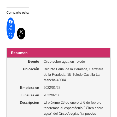
Comparte esto:
Fa
ce
bo
ok
X
Resumen
Evento
Circo sobre agua en Toledo
Ubicación
Recinto Ferial de la Peraleda
,
Carretera
de la Peraleda, 3B
,
Toledo
,
Castilla-La
Mancha
-
45004
Empieza en
2022/01/28
Finaliza en
2022/02/06
Descripción
El próximo 28 de enero al 6 de febrero
tendremos el espectáculo " Circo sobre
agua" del Circo Alegría. Ya puedes