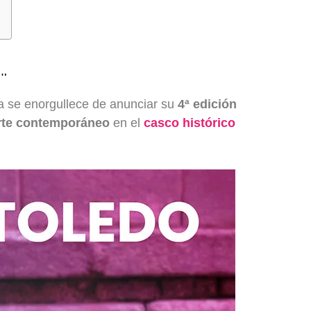
…
a se enorgullece de anunciar su
4ª edición
arte contemporáneo
en el
casco histórico