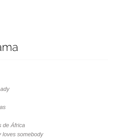
rama
Lady
mas
 de África
y loves somebody