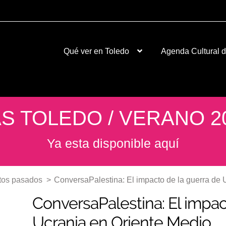
Qué ver en Toledo
Agenda Cultural 
S TOLEDO / VERANO 2
Ya esta disponible aquí
tos pasados
>
ConversaPalestina: El impacto de la guerra de 
ConversaPalestina: El impac
Ucrania en Oriente Medio