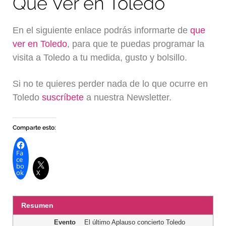
Qué Ver en Toledo
En el siguiente enlace podrás informarte de
que
ver en Toledo
, para que te puedas programar la
visita a Toledo a tu medida, gusto y bolsillo.
Si no te quieres perder nada de lo que ocurre en
Toledo
suscríbete
a nuestra Newsletter.
Comparte esto:
Fa
ce
bo
ok
X
Resumen
Evento
El último Aplauso concierto Toledo