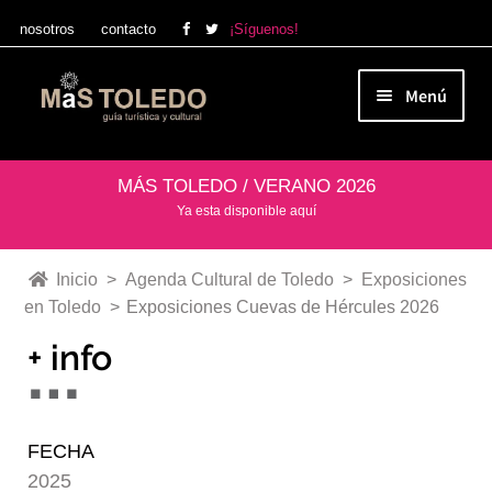
nosotros
contacto
¡Síguenos!
Ir
Ir
Menú
a
al
la
contenido
Qué ver en Toledo
navegación
MÁS TOLEDO / VERANO 2026
Ya esta disponible aquí
Agenda Cultural de Toledo
Inicio
>
Agenda Cultural de Toledo
>
Exposiciones
en Toledo
>
Exposiciones Cuevas de Hércules 2026
Ocio y compras
+ info
Tienda MÁS TOLEDO
FECHA
2025