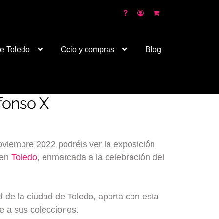
026
de Toledo
Ocio y compras
Blog
lfonso X
noviembre 2022 podréis ver la exposición
en
Toledo
, enmarcada a la celebración del
ad de la ciudad de Toledo, aporta con esta
de a sus colecciones.