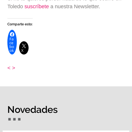
Toledo
suscríbete
a nuestra Newsletter.
Comparte esto:
Fa
ce
bo
ok
X
<
>
Novedades