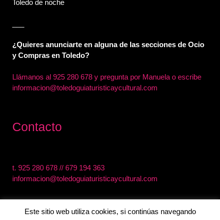
Toledo de noche
___
¿Quieres anunciarte en alguna de las secciones de Ocio
y Compras en Toledo?
Llámanos al
925 280 678 y pregunta por Manuela o escribe
informacion@toledoguiaturisticaycultural.com
Contacto
t.
925 280 678
//
679 194 363
informacion@toledoguiaturisticaycultural.com
Este sitio web utiliza cookies, si continúas navegando
0