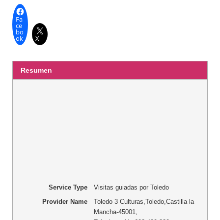
Fa
ce
bo
ok
X
Resumen
Service Type
Visitas guiadas por Toledo
Provider Name
Toledo 3 Culturas
,
Toledo
,
Castilla la
Mancha
-
45001
,