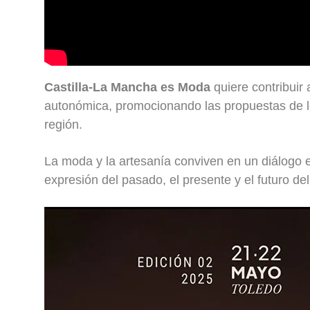
Castilla-La Mancha es Moda
quiere contribuir 
autonómica, promocionando las propuestas de l
región.
La moda y la artesanía conviven en un diálogo e
expresión del pasado, el presente y el futuro del