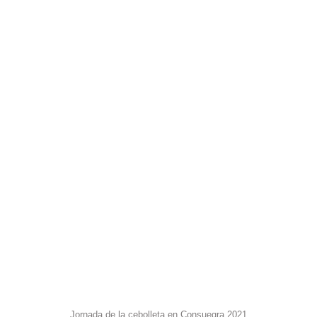
Jornada de la cebolleta en Consuegra 2021