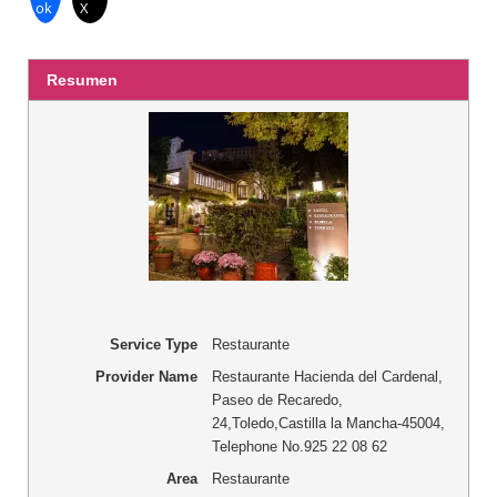
ok
X
Resumen
Service Type
Restaurante
Provider Name
Restaurante Hacienda del Cardenal
,
Paseo de Recaredo,
24
,
Toledo
,
Castilla la Mancha
-
45004
,
Telephone No.925 22 08 62
Area
Restaurante