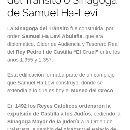
del Tránsito o Sinagoga
de Samuel Ha-Leví
La
Sinagoga del Tránsito
fue construida por
orden
Samuel Ha Levi Abulafia
, que era
diplomático, Oidor de Audiencia y Tesorero Real
del
Rey Pedro I de Castilla “El Cruel”
entre los
años 1.355 y 1.357.
Esta edificación formaba parte de un complejo
que Samuel Ha Levi construyo, donde se
extendía a lo que es hoy el
Museo del Greco
.
En
1492 los Reyes Católicos ordenaron la
expulsión de Castilla a los Judíos
, cediendo la
Sinagoga Mayor de la judería
a la Orden de
Calatrava, a cambio del Alcázar y el Palacio de