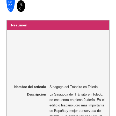
ce
bo
ok
X
Resumen
Nombre del artículo
Sinagoga del Tránsito en Toledo
Descripción
La Sinagoga del Tránsito en Toledo,
se encuentra en plena Judería. Es el
edificio hispanojudío más importante
de España y mejor conservada del