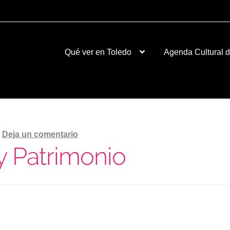
S TOLEDO / VERANO 2
Ya esta disponible aquí
Qué ver en Toledo
Agenda Cultural 
—
Deja un comentario
y Patrimonio