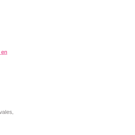
 en
vales,