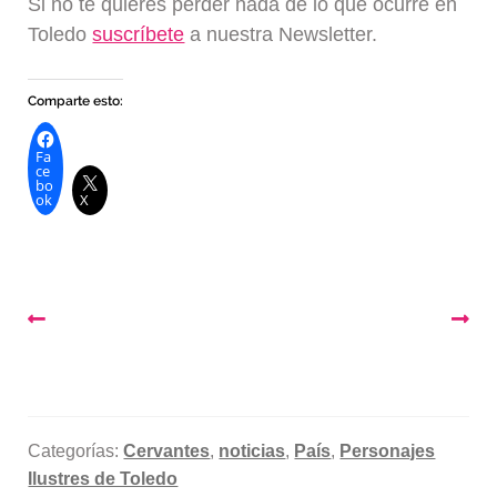
Si no te quieres perder nada de lo que ocurre en
Toledo
suscríbete
a nuestra Newsletter.
Comparte esto:
Fa
ce
bo
ok
X
Navegación
de
entradas
Categorías:
Cervantes
,
noticias
,
País
,
Personajes
Ilustres de Toledo